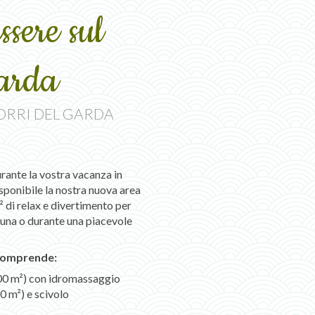
ssere sul
arda
TORRI DEL GARDA
rante la vostra vacanza in
isponibile la nostra nuova area
² di relax e divertimento per
sauna o durante una piacevole
 comprende:
100 m
²) con idromassaggio
20 m
²) e scivolo