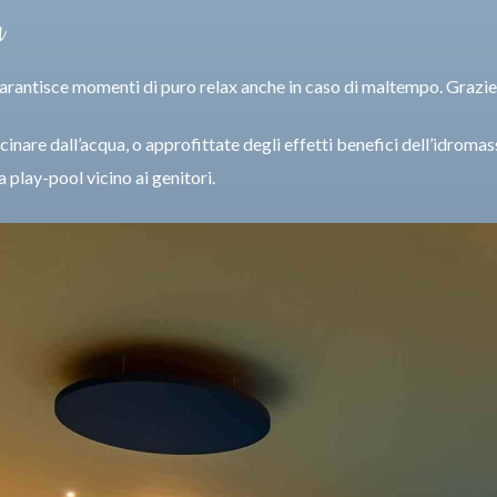
a
 garantisce momenti di puro relax anche in caso di maltempo. Grazi
cinare dall’acqua, o approfittate degli effetti benefici dell’idroma
a play-pool vicino ai genitori.