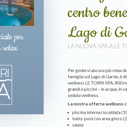
centro bene
Lago di G
iale per
LA NUOVA SPA A LE 
 relax
Per godervi ancora più relax du
famiglia sul Lago di Garda, è d
wellness LE TORRI SPA. 800 m
grandi e piccini – in acqua, in 
seduta wellness.
La nostra offerta wellness
piscina interna riscaldata (
baby-pool con area gioco (
sauna