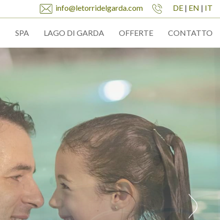
info@letorridelgarda.com
DE
|
EN
|
IT
SPA
LAGO DI GARDA
OFFERTE
CONTATTO