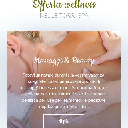
Offerta wellness
NEL LE TORRI SPA
Massaggi & Beauty
Fatevi un regalo durante la vostra vacanza,
scegliete fra le numerose proposte di
massaggi benessere (sportivo, aromatico, per
la schiena, ecc.), trattamenti viso, trattamenti
bellezza per lui e per lei, manicure, pedicure,
depilazione e molto altro.
di più