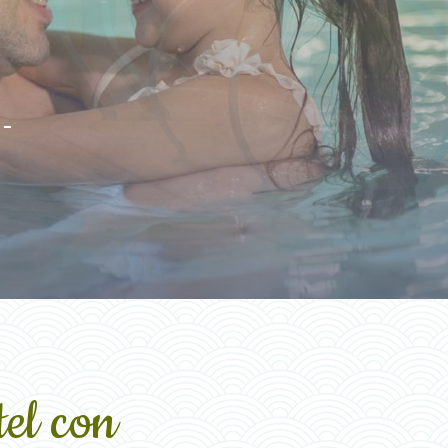
 -
el con