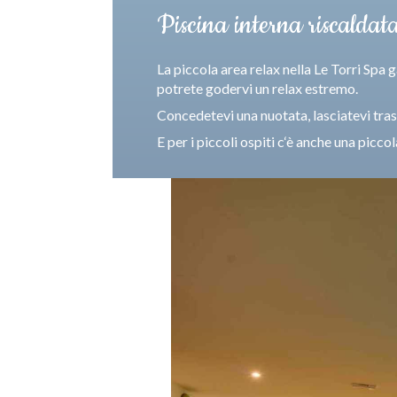
Piscina interna riscaldat
La piccola area relax nella Le Torri Spa
potrete godervi un relax estremo.
Concedetevi una nuotata, lasciatevi tras
E per i piccoli ospiti c‘è anche una piccol