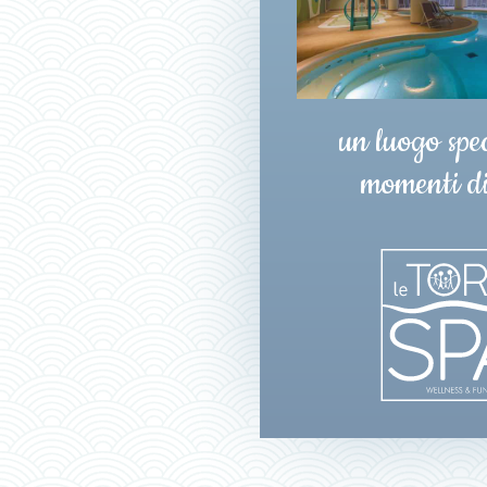
un luogo spec
momenti di