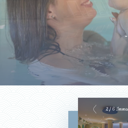
-
2
/ 6 Immag